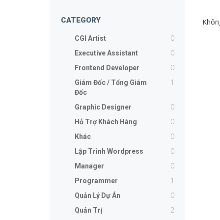
CATEGORY
Không
0
CGI Artist
0
Executive Assistant
0
Frontend Developer
1
Giám Đốc / Tổng Giám
Đốc
0
Graphic Designer
0
Hỗ Trợ Khách Hàng
0
Khác
0
Lập Trình Wordpress
0
Manager
1
Programmer
0
Quản Lý Dự Án
2
Quản Trị