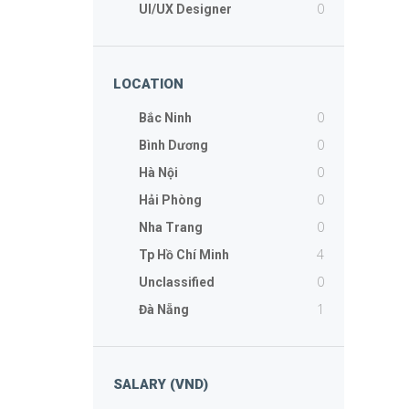
0
UI/UX Designer
LOCATION
0
Bắc Ninh
0
Bình Dương
0
Hà Nội
0
Hải Phòng
0
Nha Trang
4
Tp Hồ Chí Minh
0
Unclassified
1
Đà Nẵng
SALARY (VND)