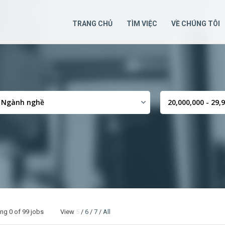
TRANG CHỦ
TÌM VIỆC
VỀ CHÚNG TÔI
ing
0
of 99 jobs View
5
/
6
/
7
/
All