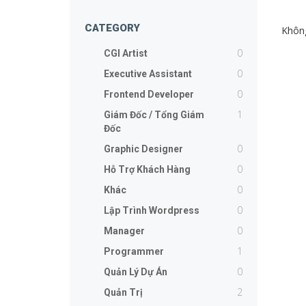
CATEGORY
Không
0
CGI Artist
0
Executive Assistant
0
Frontend Developer
1
Giám Đốc / Tổng Giám
Đốc
0
Graphic Designer
0
Hỗ Trợ Khách Hàng
0
Khác
0
Lập Trình Wordpress
0
Manager
1
Programmer
0
Quản Lý Dự Án
2
Quản Trị