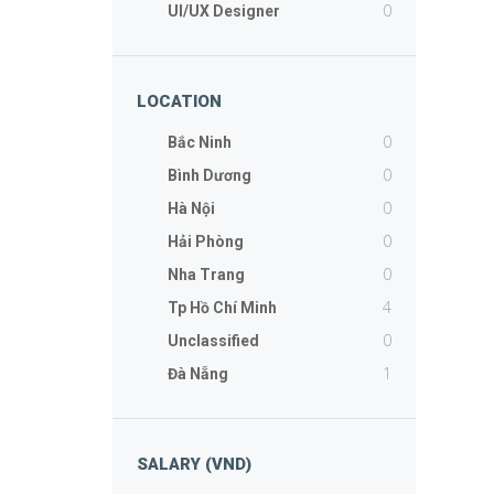
0
UI/UX Designer
LOCATION
0
Bắc Ninh
0
Bình Dương
0
Hà Nội
0
Hải Phòng
0
Nha Trang
4
Tp Hồ Chí Minh
0
Unclassified
1
Đà Nẵng
SALARY (VND)