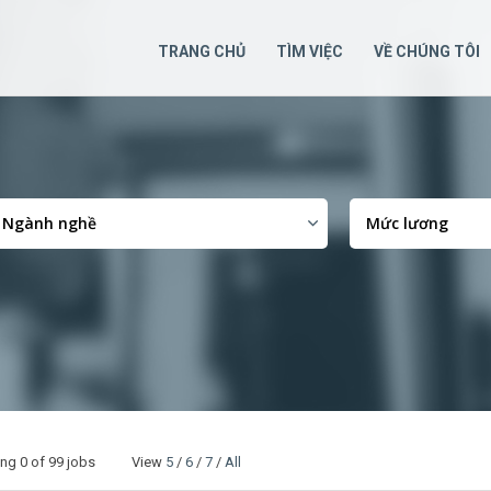
TRANG CHỦ
TÌM VIỆC
VỀ CHÚNG TÔI
ing
0
of 99 jobs View
5
/
6
/
7
/
All