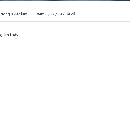
trong 0 việc làm Xem
6
/
12
/
24
/
Tất cả
 tìm thấy