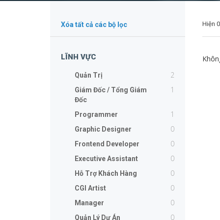
Hiện
0
Xóa tất cả các bộ lọc
LĨNH VỰC
Không
2
Quản Trị
1
Giám Đốc / Tổng Giám
Đốc
1
Programmer
0
Graphic Designer
0
Frontend Developer
0
Executive Assistant
0
Hỗ Trợ Khách Hàng
0
CGI Artist
0
Manager
0
Quản Lý Dự Án