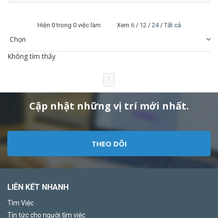
Hiện
0
trong 0 việc làm Xem
6
/
12
/
24
/
Tất cả
Không tìm thấy
1
Cập nhật những vị trí mới nhất.
THEO DÕI
LIÊN KẾT NHANH
Tìm Việc
Tin tức cho người tìm việc