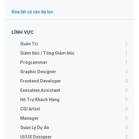
Xóa tất cả các bộ lọc
LĨNH VỰC
2
Quản Trị
1
Giám Đốc / Tổng Giám Đốc
1
Programmer
0
Graphic Designer
0
Frontend Developer
0
Executive Assistant
0
Hỗ Trợ Khách Hàng
0
CGI Artist
0
Manager
0
Quản Lý Dự Án
0
UI/UX Designer