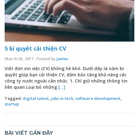
5 bí quyết cải thiện CV
March 05, 2017 : Posted by
James
Viết đơn xin việc (CV) không hề khó. Dưới đây là năm bí
quyết giúp bạn cải thiện CV, đảm bảo tăng khả năng các
công ty nước ngoài cân nhắc. 1. Chỉ giữ những thông tin
liên quan Loại bỏ những
[...]
Tagged:
digital talent
,
jobs in tech
,
software development
,
startup
BÀI VIẾT GẦN ĐÂY