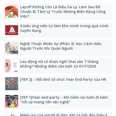
Layoff Không Còn Là Điều Xa Lạ: Làm Sao Để
Chuẩn Bị Tâm Lý Trước Những Biến Động Công
Việc?
6 kiểu ứng viên tự làm khó mình trong quá trình
tuyển dụng
Nghệ Thuật Nhân Sự (Phần 3): Học Cách Hiểu
Người Trước Khi Quản Người
Lao động nữ có được nghỉ thai sản 7 tháng
không? Những điểm cần biết từ 01/7/2026
[YEP 2] – Nỗi khổ tổ chức Year End Party của HR
[YEP 1]Year-end party – khi niềm vui luôn đi kèm
“nỗi sợ mang tên văn nghệ”
Niềm vui của người đi làm: Khi ta bắt đầu hiểu ý