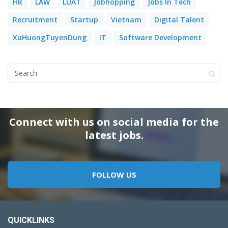
HR
LAW
LUAT
Jobhopping
Jobs In Tech
Recruitment
Startup
Vietnam
Digital Talent
XuHuongTuyenDung
IT
Software Development
Connect with us on social media for the
latest jobs.
FOLLOW US
QUICKLINKS