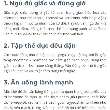
1. Ngủ đủ giấc và đúng giờ
Giấc ngủ chất lượng là yếu tố quan trọng giúp điều hòa các
hormone như melatonin, cortisol và serotonin, vốn hoạt động
theo nhịp sinh học tự nhiên của cơ thể. Hãy ưu tiên ngủ đủ 7–8
tiếng mỗi đêm, đồng thời hạn chế ánh sáng xanh và caffeine
vào buổi tối để cơ thể được phục hồi trọn vẹn hơn.
2. Tập thể dục đều đặn
Các hoạt động như đi bộ nhanh, yoga, chạy bộ hay bơi lội giúp
tăng endorphin – hormone tạo cảm giác hạnh phúc, đồng thời
giảm cortisol – hormone căng thẳng. Vận động còn hỗ trợ giấc
ngủ sâu hơn và cải thiện tâm trạng mỗi ngày.
3. Ăn uống lành mạnh
Một chế độ ăn cân bằng đóng vai trò quan trọng trong việc duy
trì hormone ổn định.Ưu tiên thực phẩm giàu protein, chất béo
tốt (
omega-3
), rau xanh và các nguồn tryptophan tự nhiên như
chuối, yến mạch, trứng. Nên hạn chế đồ ăn chế biến sẵn, nhiều