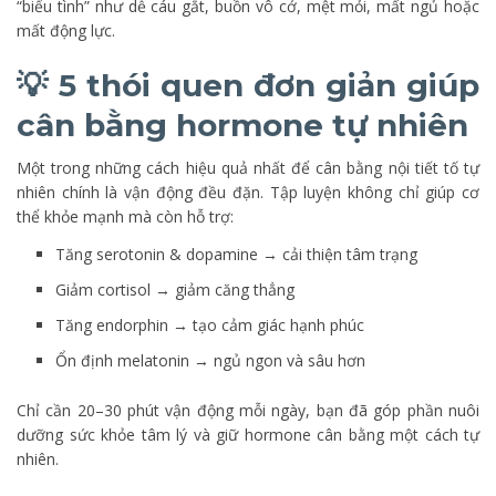
“biểu tình” như dễ cáu gắt, buồn vô cớ, mệt mỏi, mất ngủ hoặc
mất động lực.
💡 5 thói quen đơn giản giúp
cân bằng hormone tự nhiên
Một trong những cách hiệu quả nhất để cân bằng nội tiết tố tự
nhiên chính là vận động đều đặn. Tập luyện không chỉ giúp cơ
thể khỏe mạnh mà còn hỗ trợ:
Tăng serotonin & dopamine → cải thiện tâm trạng
Giảm cortisol → giảm căng thẳng
Tăng endorphin → tạo cảm giác hạnh phúc
Ổn định melatonin → ngủ ngon và sâu hơn
Chỉ cần 20–30 phút vận động mỗi ngày, bạn đã góp phần nuôi
dưỡng sức khỏe tâm lý và giữ hormone cân bằng một cách tự
nhiên.