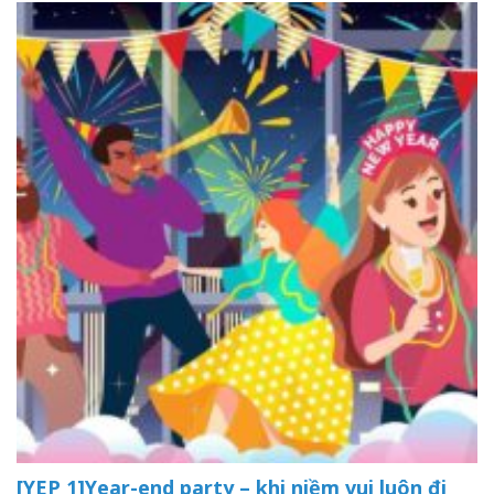
[YEP 1]Year-end party – khi niềm vui luôn đi