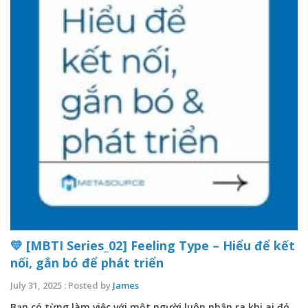
💛 [MBTI Series_02] Feeling Type – Hiểu để kết
nối, gắn bó để phát triển
July 31, 2025 : Posted by
James
Bạn có từng làm việc với một người luôn nhận ra khi ai đó