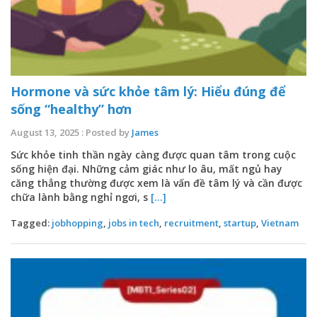
Hormone và sức khỏe tâm lý: Hiểu đúng để
sống “healthy” hơn
August 13, 2025 : Posted by
James
Sức khỏe tinh thần ngày càng được quan tâm trong cuộc
sống hiện đại. Những cảm giác như lo âu, mất ngủ hay
căng thẳng thường được xem là vấn đề tâm lý và cần được
chữa lành bằng nghỉ ngơi, s
[...]
Tagged:
jobhopping
,
jobs in tech
,
recruitment
,
startup
,
Vietnam