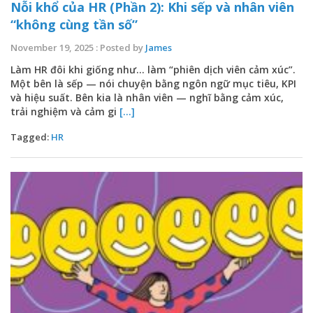
Nỗi khổ của HR (Phần 2): Khi sếp và nhân viên
“không cùng tần số”
November 19, 2025 : Posted by
James
Làm HR đôi khi giống như… làm “phiên dịch viên cảm xúc”.
Một bên là sếp — nói chuyện bằng ngôn ngữ mục tiêu, KPI
và hiệu suất. Bên kia là nhân viên — nghĩ bằng cảm xúc,
trải nghiệm và cảm gi
[...]
Tagged:
HR