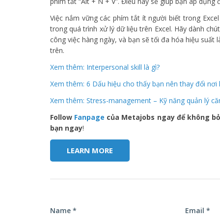
phím tắt “Alt + N + V”. Điều này sẽ giúp bạn áp dụn
Việc nắm vững các phím tắt ít người biết trong Excel
trong quá trình xử lý dữ liệu trên Excel. Hãy dành ch
công việc hàng ngày, và bạn sẽ tối đa hóa hiệu suất 
trên.
Xem thêm: Interpersonal skill là gì?
Xem thêm: 6 Dấu hiệu cho thấy bạn nên thay đổi nơi 
Xem thêm: Stress-management – Kỹ năng quản lý căn
Follow
Fanpage
của Metajobs ngay để không bỏ 
bạn ngay
!
LEARN MORE
Name *
Email *