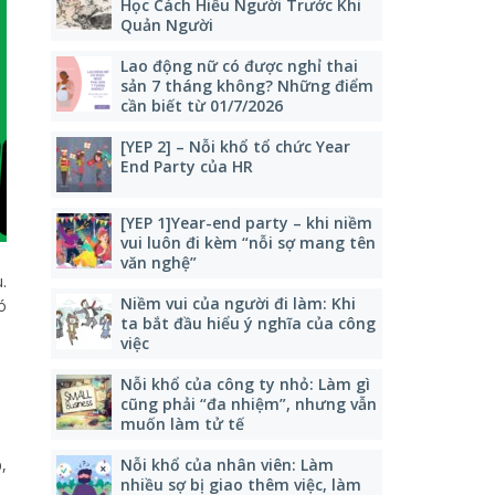
Học Cách Hiểu Người Trước Khi
Quản Người
Lao động nữ có được nghỉ thai
sản 7 tháng không? Những điểm
cần biết từ 01/7/2026
[YEP 2] – Nỗi khổ tổ chức Year
End Party của HR
[YEP 1]Year-end party – khi niềm
vui luôn đi kèm “nỗi sợ mang tên
văn nghệ”
.
Niềm vui của người đi làm: Khi
ó
ta bắt đầu hiểu ý nghĩa của công
việc
Nỗi khổ của công ty nhỏ: Làm gì
cũng phải “đa nhiệm”, nhưng vẫn
muốn làm tử tế
,
Nỗi khổ của nhân viên: Làm
nhiều sợ bị giao thêm việc, làm