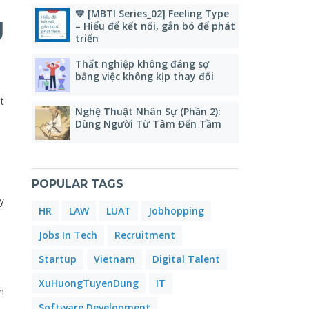
💛 [MBTI Series_02] Feeling Type
g
– Hiểu để kết nối, gắn bó để phát
triển
Thất nghiệp không đáng sợ
bằng việc không kịp thay đổi
t
Nghệ Thuật Nhân Sự (Phần 2):
Dùng Người Từ Tâm Đến Tầm
POPULAR TAGS
y
HR
LAW
LUAT
Jobhopping
Jobs In Tech
Recruitment
Startup
Vietnam
Digital Talent
XuHuongTuyenDung
IT
n
Software Development