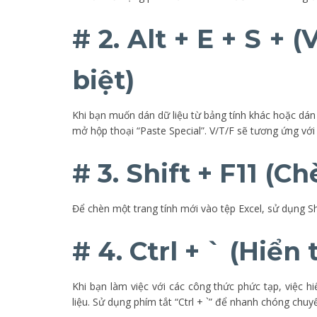
# 2. Alt + E + S + 
biệt)
Khi bạn muốn dán dữ liệu từ bảng tính khác hoặc dán d
mở hộp thoại “Paste Special”. V/T/F sẽ tương ứng với 
# 3. Shift + F11 (C
Để chèn một trang tính mới vào tệp Excel, sử dụng Shi
# 4. Ctrl + ` (Hiển
Khi bạn làm việc với các công thức phức tạp, việc h
liệu. Sử dụng phím tắt “Ctrl + `” để nhanh chóng chuyể