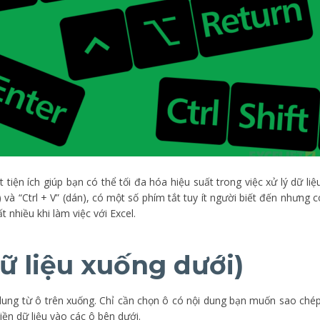
iện ích giúp bạn có thể tối đa hóa hiệu suất trong việc xử lý dữ liệu
 và “Ctrl + V” (dán), có một số phím tắt tuy ít người biết đến nhưng c
 nhiều khi làm việc với Excel.
dữ liệu xuống dưới)
dung từ ô trên xuống. Chỉ cần chọn ô có nội dung bạn muốn sao chép
ền dữ liệu vào các ô bên dưới.