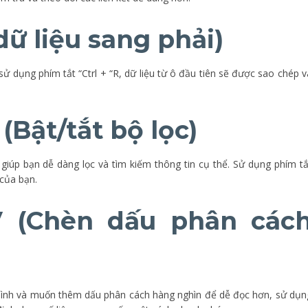
 dữ liệu sang phải)
ử dụng phím tắt “Ctrl + “R, dữ liệu từ ô đầu tiên sẽ được sao chép v
L (Bật/tắt bộ lọc)
c giúp bạn dễ dàng lọc và tìm kiếm thông tin cụ thể. Sử dụng phím tắ
 của bạn.
V (Chèn dấu phân các
 mình và muốn thêm dấu phân cách hàng nghìn để dễ đọc hơn, sử dụn