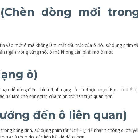
 (Chèn dòng mới tron
in vào một ô mà không làm mất cấu trúc của ô đó, sử dụng phím tắ
n bản ngắn trong cùng một ô mà không cần phải mở ô mới.
 dạng ô)
p bạn dễ dàng điều chỉnh định dạng của ô được chọn. Bạn có thể tù
hác để làm cho bảng tính của mình trở nên trực quan hơn.
 hướng đến ô liên quan)
 trong bảng tính, sử dụng phím tắt “Ctrl + [” để nhanh chóng di chuyể
ểm tra và theo dõi các liên kết dễ dàng hơn.