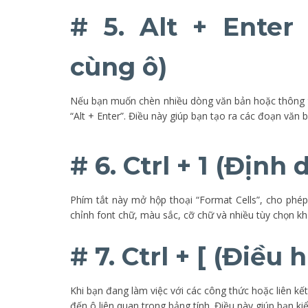
# 5. Alt + Enter
cùng ô)
Nếu bạn muốn chèn nhiều dòng văn bản hoặc thông t
“Alt + Enter”. Điều này giúp bạn tạo ra các đoạn vă
# 6. Ctrl + 1 (Định
Phím tắt này mở hộp thoại “Format Cells”, cho phé
chỉnh font chữ, màu sắc, cỡ chữ và nhiều tùy chọn k
# 7. Ctrl + [ (Điều
Khi bạn đang làm việc với các công thức hoặc liên kết
đến ô liên quan trong bảng tính. Điều này giúp bạn ki