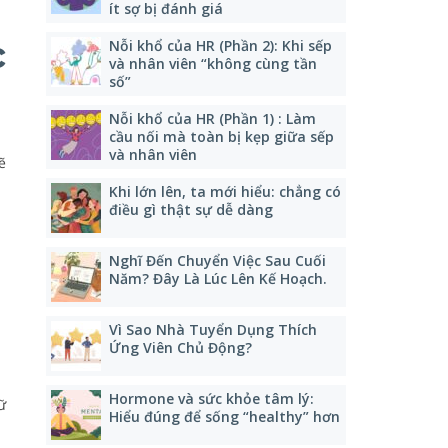
ít sợ bị đánh giá
c
Nỗi khổ của HR (Phần 2): Khi sếp
và nhân viên “không cùng tần
số”
Nỗi khổ của HR (Phần 1) : Làm
cầu nối mà toàn bị kẹp giữa sếp
và nhân viên
ẽ
Khi lớn lên, ta mới hiểu: chẳng có
điều gì thật sự dễ dàng
Nghĩ Đến Chuyển Việc Sau Cuối
Năm? Đây Là Lúc Lên Kế Hoạch.
Vì Sao Nhà Tuyển Dụng Thích
Ứng Viên Chủ Động?
Hormone và sức khỏe tâm lý:
ữ
Hiểu đúng để sống “healthy” hơn