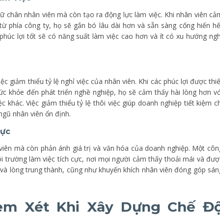
giữ chân nhân viên mà còn tạo ra động lực làm việc. Khi nhân viên cả
ừ phía công ty, họ sẽ gắn bó lâu dài hơn và sẵn sàng cống hiến hế
húc lợi tốt sẽ có năng suất làm việc cao hơn và ít có xu hướng ngh
c giảm thiểu tỷ lệ nghỉ việc của nhân viên. Khi các phúc lợi được thiế
c khỏe đến phát triển nghề nghiệp, họ sẽ cảm thấy hài lòng hơn vớ
c khác. Việc giảm thiểu tỷ lệ thôi việc giúp doanh nghiệp tiết kiệm ch
 ngũ nhân viên ổn định.
Cực
 viên mà còn phản ánh giá trị và văn hóa của doanh nghiệp. Một côn
ôi trường làm việc tích cực, nơi mọi người cảm thấy thoải mái và đượ
 và lòng trung thành, cũng như khuyến khích nhân viên đóng góp sán
Xem Xét Khi Xây Dựng Chế Đ