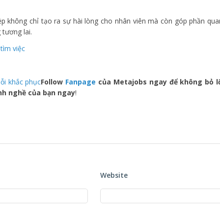
iệp không chỉ tạo ra sự hài lòng cho nhân viên mà còn góp phần qua
tương lai.
tìm việc
lỗi khắc phục
Follow
Fanpage
của Metajobs ngay để không bỏ l
ành nghề của bạn ngay
!
Website