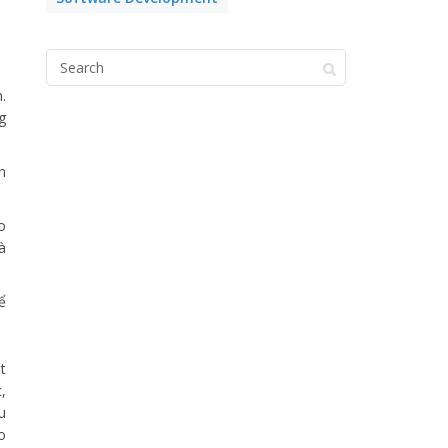
.
g
h
o
à
ể
t
,
u
o