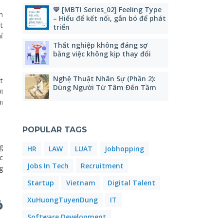
💛 [MBTI Series_02] Feeling Type
m
– Hiểu để kết nối, gắn bó để phát
t
triển
ỉ
Thất nghiệp không đáng sợ
bằng việc không kịp thay đổi
Nghệ Thuật Nhân Sự (Phần 2):
t
Dùng Người Từ Tâm Đến Tầm
i
i
POPULAR TAGS
g
HR
LAW
LUAT
Jobhopping
c
Jobs In Tech
Recruitment
g
Startup
Vietnam
Digital Talent
XuHuongTuyenDung
IT
ộ
Software Development