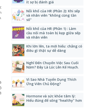
ít sợ bị đánh giá
c
Nỗi khổ của HR (Phần 2): Khi sếp
n
và nhân viên “không cùng tần
.
số”
Nỗi khổ của HR (Phần 1) : Làm
cầu nối mà toàn bị kẹp giữa sếp
và nhân viên
Khi lớn lên, ta mới hiểu: chẳng có
điều gì thật sự dễ dàng
Nghĩ Đến Chuyển Việc Sau Cuối
Năm? Đây Là Lúc Lên Kế Hoạch.
Vì Sao Nhà Tuyển Dụng Thích
ề
Ứng Viên Chủ Động?
ộ
ề
Hormone và sức khỏe tâm lý:
Hiểu đúng để sống “healthy” hơn