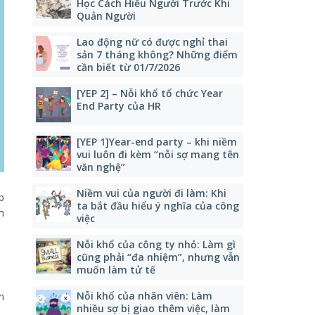
Học Cách Hiểu Người Trước Khi
Quản Người
Lao động nữ có được nghỉ thai
sản 7 tháng không? Những điểm
cần biết từ 01/7/2026
[YEP 2] – Nỗi khổ tổ chức Year
End Party của HR
[YEP 1]Year-end party – khi niềm
vui luôn đi kèm “nỗi sợ mang tên
văn nghệ”
Niềm vui của người đi làm: Khi
p
ta bắt đầu hiểu ý nghĩa của công
m
việc
Nỗi khổ của công ty nhỏ: Làm gì
cũng phải “đa nhiệm”, nhưng vẫn
muốn làm tử tế
Nỗi khổ của nhân viên: Làm
n
nhiều sợ bị giao thêm việc, làm