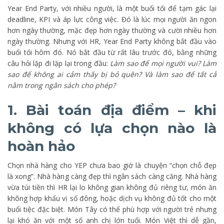
Year End Party, với nhiều người, là một buổi tối để tạm gác lại
deadline, KPI và áp lực công việc. Đó là lúc mọi người ăn ngon
hơn ngày thường, mặc đẹp hơn ngày thường và cười nhiều hơn
ngày thường. Nhưng với HR, Year End Party không bắt đầu vào
buổi tối hôm đó. Nó bắt đầu từ rất lâu trước đó, bằng những
câu hỏi lặp đi lặp lại trong đầu:
Làm sao để mọi người vui? Làm
sao để không ai cảm thấy bị bỏ quên? Và làm sao để tất cả
nằm trong ngân sách cho phép?
1. Bài toán địa điểm – khi
không có lựa chọn nào là
hoàn hảo
Chọn nhà hàng cho YEP chưa bao giờ là chuyện “chọn chỗ đẹp
là xong”. Nhà hàng càng đẹp thì ngân sách càng căng. Nhà hàng
vừa túi tiền thì HR lại lo không gian không đủ riêng tư, món ăn
không hợp khẩu vị số đông, hoặc dịch vụ không đủ tốt cho một
buổi tiệc đặc biệt. Món Tây có thể phù hợp với người trẻ nhưng
lại khó ăn với một số anh chị lớn tuổi. Món Việt thì dễ gần,