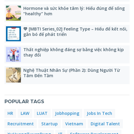
Hormone và sức khỏe tâm lý: Hiểu đúng để sống
“healthy” hơn
💛 [MBTI Series_02] Feeling Type – Hiểu để kết nối,
gắn bó để phát triển
Thất nghiệp không đáng sợ bằng việc không kịp
thay đổi
Nghệ Thuật Nhân Sự (Phần 2): Dùng Người Từ
Tâm Đến Tầm
POPULAR TAGS
HR
LAW
LUAT
Jobhopping
Jobs In Tech
Recruitment
Startup
Vietnam
Digital Talent