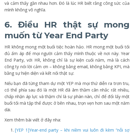
và cảm thấy gần nhau hơn. Đó là lúc HR biết rằng công sức của
mình không vô nghĩa.
6. Điều HR thật sự mong
muốn từ Year End Party
HR không mong một buổi tiệc hoàn hảo. HR mong một buổi tối
đủ ấm áp để mọi người cảm thấy mình thuộc về nơi này. Year
End Party, với HR, không chỉ là sự kiện cuối năm, mà là cách
công ty nói lời cảm ơn – không bằng email, không bằng KPI, mà
bằng sự hiện diện và kết nối thật sự.
Nếu bạn đã từng tham dự một YEP mà mọi thứ diễn ra trơn tru,
có thể phía sau đó là một HR đã âm thầm cân nhắc rất nhiều,
chấp nhận áp lực và thậm chí là sự phàn nàn, chỉ để đổi lấy một
buổi tối mà tập thể được ở bên nhau, trọn vẹn hơn sau một năm
dài.
Xem thêm bài viết ở đây nha:
[YEP 1]Year-end party – khi niềm vui luôn đi kèm “nỗi sợ