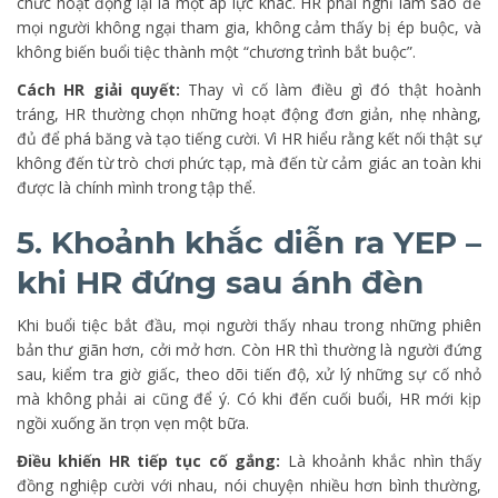
chức hoạt động lại là một áp lực khác. HR phải nghĩ làm sao để
mọi người không ngại tham gia, không cảm thấy bị ép buộc, và
không biến buổi tiệc thành một “chương trình bắt buộc”.
Cách HR giải quyết:
Thay vì cố làm điều gì đó thật hoành
tráng, HR thường chọn những hoạt động đơn giản, nhẹ nhàng,
đủ để phá băng và tạo tiếng cười. Vì HR hiểu rằng kết nối thật sự
không đến từ trò chơi phức tạp, mà đến từ cảm giác an toàn khi
được là chính mình trong tập thể.
5. Khoảnh khắc diễn ra YEP –
khi HR đứng sau ánh đèn
Khi buổi tiệc bắt đầu, mọi người thấy nhau trong những phiên
bản thư giãn hơn, cởi mở hơn. Còn HR thì thường là người đứng
sau, kiểm tra giờ giấc, theo dõi tiến độ, xử lý những sự cố nhỏ
mà không phải ai cũng để ý. Có khi đến cuối buổi, HR mới kịp
ngồi xuống ăn trọn vẹn một bữa.
Điều khiến HR tiếp tục cố gắng:
Là khoảnh khắc nhìn thấy
đồng nghiệp cười với nhau, nói chuyện nhiều hơn bình thường,