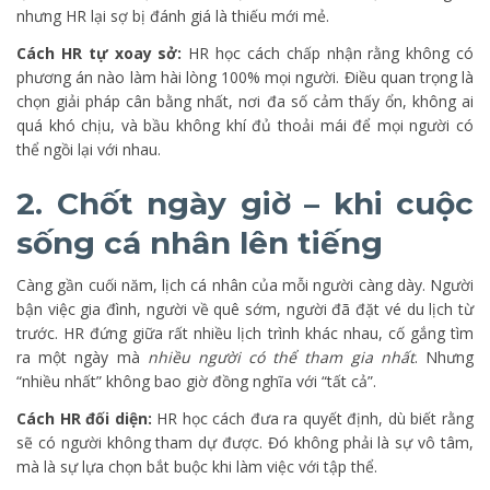
nhưng HR lại sợ bị đánh giá là thiếu mới mẻ.
Cách HR tự xoay sở:
HR học cách chấp nhận rằng không có
phương án nào làm hài lòng 100% mọi người. Điều quan trọng là
chọn giải pháp cân bằng nhất, nơi đa số cảm thấy ổn, không ai
quá khó chịu, và bầu không khí đủ thoải mái để mọi người có
thể ngồi lại với nhau.
2. Chốt ngày giờ – khi cuộc
sống cá nhân lên tiếng
Càng gần cuối năm, lịch cá nhân của mỗi người càng dày. Người
bận việc gia đình, người về quê sớm, người đã đặt vé du lịch từ
trước. HR đứng giữa rất nhiều lịch trình khác nhau, cố gắng tìm
ra một ngày mà
nhiều người có thể tham gia nhất
. Nhưng
“nhiều nhất” không bao giờ đồng nghĩa với “tất cả”.
Cách HR đối diện:
HR học cách đưa ra quyết định, dù biết rằng
sẽ có người không tham dự được. Đó không phải là sự vô tâm,
mà là sự lựa chọn bắt buộc khi làm việc với tập thể.