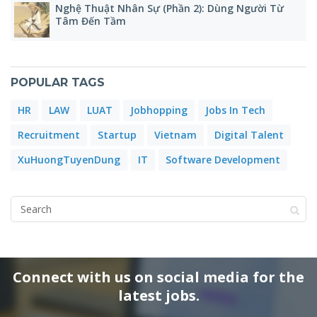
Nghệ Thuật Nhân Sự (Phần 2): Dùng Người Từ
Tâm Đến Tầm
POPULAR TAGS
HR
LAW
LUAT
Jobhopping
Jobs In Tech
Recruitment
Startup
Vietnam
Digital Talent
XuHuongTuyenDung
IT
Software Development
Connect with us on social media for the
latest jobs.