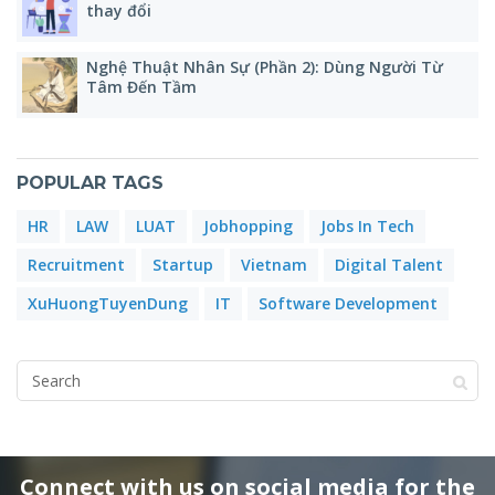
thay đổi
Nghệ Thuật Nhân Sự (Phần 2): Dùng Người Từ
Tâm Đến Tầm
POPULAR TAGS
HR
LAW
LUAT
Jobhopping
Jobs In Tech
Recruitment
Startup
Vietnam
Digital Talent
XuHuongTuyenDung
IT
Software Development
Connect with us on social media for the