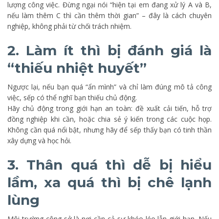
lượng công việc. Đừng ngại nói “hiện tại em đang xử lý A và B,
nếu làm thêm C thì cần thêm thời gian” – đây là cách chuyên
nghiệp, không phải từ chối trách nhiệm.
2. Làm ít thì bị đánh giá là
“thiếu nhiệt huyết”
Ngược lại, nếu bạn quá “ẩn mình” và chỉ làm đúng mô tả công
việc, sếp có thể nghĩ bạn thiếu chủ động.
Hãy chủ động trong giới hạn an toàn: đề xuất cải tiến, hỗ trợ
đồng nghiệp khi cần, hoặc chia sẻ ý kiến trong các cuộc họp.
Không cần quá nổi bật, nhưng hãy để sếp thấy bạn có tinh thần
xây dựng và học hỏi.
3. Thân quá thì dễ bị hiểu
lầm, xa quá thì bị chê lạnh
lùng
Môi trường công sở là nơi cần cả sự khéo léo lẫn giới hạn. Nếu