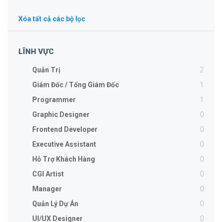
Xóa tất cả các bộ lọc
LĨNH VỰC
2
Quản Trị
1
Giám Đốc / Tổng Giám Đốc
1
Programmer
0
Graphic Designer
0
Frontend Developer
0
Executive Assistant
0
Hỗ Trợ Khách Hàng
0
CGI Artist
0
Manager
0
Quản Lý Dự Án
0
UI/UX Designer