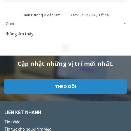
Hiện
0
trong 0 việc làm Xem
6
/
12
/
24
/
Tất cả
Không tìm thấy
1
Cập nhật những vị trí mới nhất.
THEO DÕI
LIÊN KẾT NHANH
Tìm Việc
Tin tức cho người tìm việc