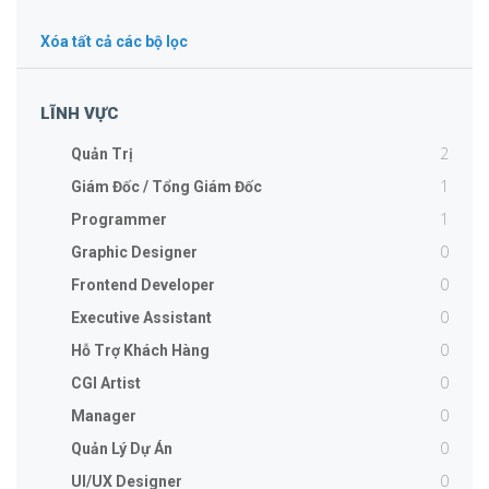
Xóa tất cả các bộ lọc
LĨNH VỰC
2
Quản Trị
1
Giám Đốc / Tổng Giám Đốc
1
Programmer
0
Graphic Designer
0
Frontend Developer
0
Executive Assistant
0
Hỗ Trợ Khách Hàng
0
CGI Artist
0
Manager
0
Quản Lý Dự Án
0
UI/UX Designer