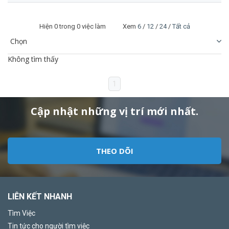
Hiện
0
trong 0 việc làm Xem
6
/
12
/
24
/
Tất cả
Không tìm thấy
1
Cập nhật những vị trí mới nhất.
THEO DÕI
LIÊN KẾT NHANH
Tìm Việc
Tin tức cho người tìm việc