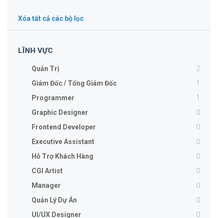
Xóa tất cả các bộ lọc
LĨNH VỰC
2
Quản Trị
1
Giám Đốc / Tổng Giám Đốc
1
Programmer
0
Graphic Designer
0
Frontend Developer
0
Executive Assistant
0
Hỗ Trợ Khách Hàng
0
CGI Artist
0
Manager
0
Quản Lý Dự Án
0
UI/UX Designer