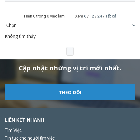
Hiện
0
trong 0 việc làm Xem
6
/
12
/
24
/
Tất cả
Không tìm thấy
1
Cập nhật những vị trí mới nhất.
THEO DÕI
LIÊN KẾT NHANH
Tìm Việc
Tin tức cho người tìm việc