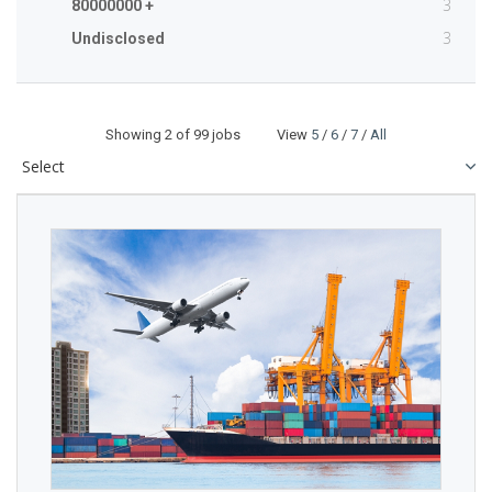
3
80000000 +
3
Undisclosed
Showing
2
of 99 jobs View
5
/
6
/
7
/
All