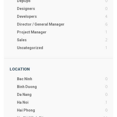
0
DepOps
0
Designers
4
Developers
6
Director / General Manager
1
Project Manager
2
Sales
1
Uncategorized
LOCATION
0
Bac Ninh
0
Binh Duong
0
Da Nang
1
Ha Noi
0
Hai Phong