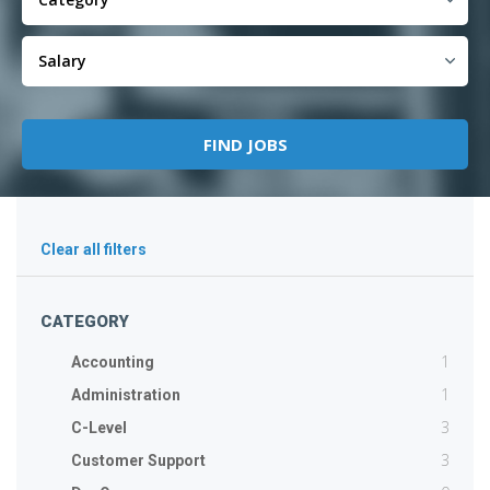
Clear all filters
CATEGORY
1
Accounting
1
Administration
3
C-Level
3
Customer Support