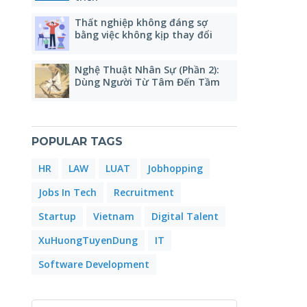
Thất nghiệp không đáng sợ
bằng việc không kịp thay đổi
Nghệ Thuật Nhân Sự (Phần 2):
Dùng Người Từ Tâm Đến Tầm
POPULAR TAGS
HR
LAW
LUAT
Jobhopping
Jobs In Tech
Recruitment
Startup
Vietnam
Digital Talent
XuHuongTuyenDung
IT
Software Development