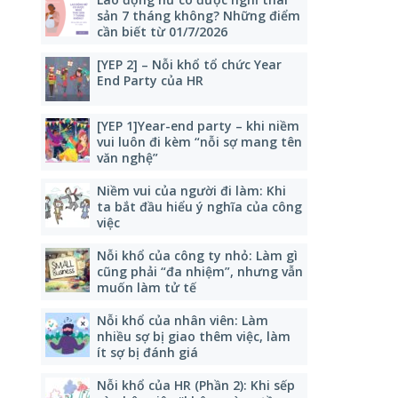
sản 7 tháng không? Những điểm
cần biết từ 01/7/2026
[YEP 2] – Nỗi khổ tổ chức Year
End Party của HR
[YEP 1]Year-end party – khi niềm
vui luôn đi kèm “nỗi sợ mang tên
văn nghệ”
Niềm vui của người đi làm: Khi
ta bắt đầu hiểu ý nghĩa của công
việc
Nỗi khổ của công ty nhỏ: Làm gì
cũng phải “đa nhiệm”, nhưng vẫn
muốn làm tử tế
Nỗi khổ của nhân viên: Làm
nhiều sợ bị giao thêm việc, làm
ít sợ bị đánh giá
Nỗi khổ của HR (Phần 2): Khi sếp