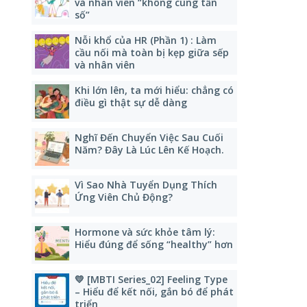
và nhân viên “không cùng tần
số”
Nỗi khổ của HR (Phần 1) : Làm
cầu nối mà toàn bị kẹp giữa sếp
và nhân viên
Khi lớn lên, ta mới hiểu: chẳng có
điều gì thật sự dễ dàng
Nghĩ Đến Chuyển Việc Sau Cuối
Năm? Đây Là Lúc Lên Kế Hoạch.
Vì Sao Nhà Tuyển Dụng Thích
Ứng Viên Chủ Động?
Hormone và sức khỏe tâm lý:
Hiểu đúng để sống “healthy” hơn
💛 [MBTI Series_02] Feeling Type
– Hiểu để kết nối, gắn bó để phát
triển