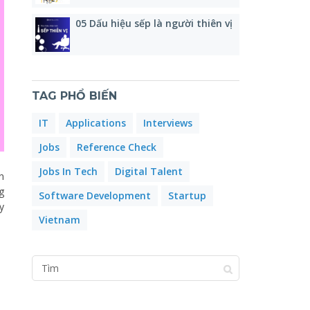
05 Dấu hiệu sếp là người thiên vị
TAG PHỔ BIẾN
IT
Applications
Interviews
Jobs
Reference Check
Jobs In Tech
Digital Talent
n
g
Software Development
Startup
y
Vietnam