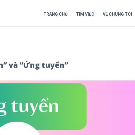
TRANG CHỦ
TÌM VIỆC
VỀ CHÚNG TÔI
ển” và “Ứng tuyển”