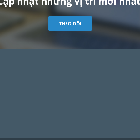
Cập nhật những vị trí mới nhất
THEO DÕI