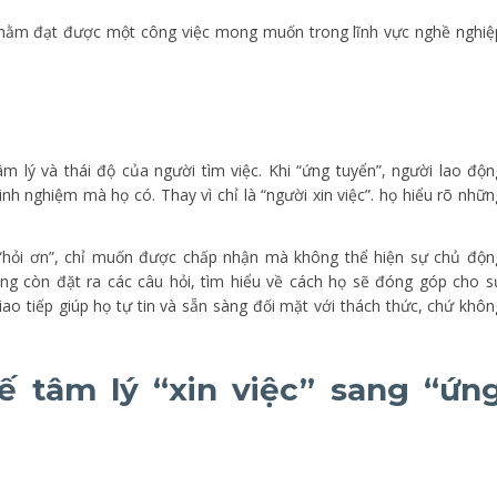
à nhằm đạt được một công việc mong muốn trong lĩnh vực nghề nghiệ
âm lý và thái độ của người tìm việc. Khi “ứng tuyển”, người lao độn
inh nghiệm mà họ có. Thay vì chỉ là “người xin việc”. họ hiểu rõ nhữn
độ “hỏi ơn”, chỉ muốn được chấp nhận mà không thể hiện sự chủ độn
động còn đặt ra các câu hỏi, tìm hiểu về cách họ sẽ đóng góp cho s
o tiếp giúp họ tự tin và sẵn sàng đối mặt với thách thức, chứ khôn
ế tâm lý “xin việc” sang “ứn