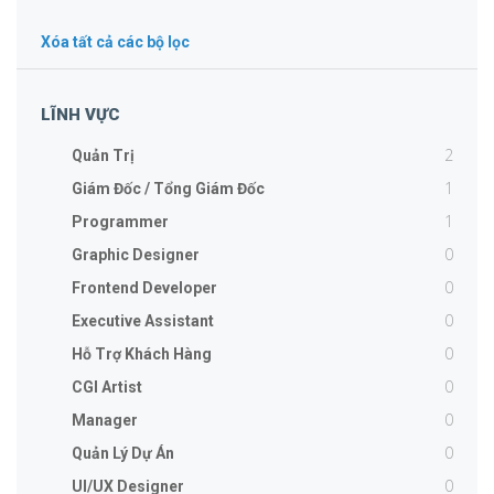
Xóa tất cả các bộ lọc
LĨNH VỰC
2
Quản Trị
1
Giám Đốc / Tổng Giám Đốc
1
Programmer
0
Graphic Designer
0
Frontend Developer
0
Executive Assistant
0
Hỗ Trợ Khách Hàng
0
CGI Artist
0
Manager
0
Quản Lý Dự Án
0
UI/UX Designer