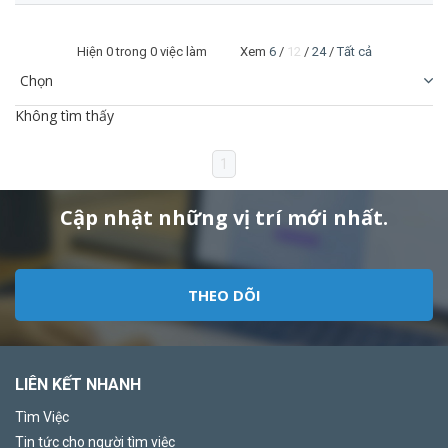
Hiện
0
trong 0 việc làm Xem
6
/
12
/
24
/
Tất cả
Không tìm thấy
1
Cập nhật những vị trí mới nhất.
THEO DÕI
LIÊN KẾT NHANH
Tìm Việc
Tin tức cho người tìm việc