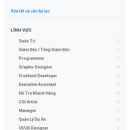
Xóa tất cả các bộ lọc
LĨNH VỰC
2
Quản Trị
1
Giám Đốc / Tổng Giám Đốc
1
Programmer
0
Graphic Designer
0
Frontend Developer
0
Executive Assistant
0
Hỗ Trợ Khách Hàng
0
CGI Artist
0
Manager
0
Quản Lý Dự Án
0
UI/UX Designer