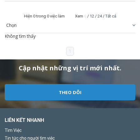
Hiện
0
trong 0 việc làm Xem
6
/
12
/
24
/
Tất cả
Không tìm thấy
1
Cập nhật những vị trí mới nhất.
THEO DÕI
LIÊN KẾT NHANH
Tìm Việc
Tin tức cho người tìm việc