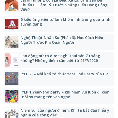
Layoff Không Còn Là Điều Xa Lạ: Làm Sao Để
Chuẩn Bị Tâm Lý Trước Những Biến Động Công
Việc?
6 kiểu ứng viên tự làm khó mình trong quá trình
tuyển dụng
Nghệ Thuật Nhân Sự (Phần 3): Học Cách Hiểu
Người Trước Khi Quản Người
Lao động nữ có được nghỉ thai sản 7 tháng
không? Những điểm cần biết từ 01/7/2026
[YEP 2] – Nỗi khổ tổ chức Year End Party của HR
[YEP 1]Year-end party – khi niềm vui luôn đi kèm
“nỗi sợ mang tên văn nghệ”
Niềm vui của người đi làm: Khi ta bắt đầu hiểu ý
nghĩa của công việc