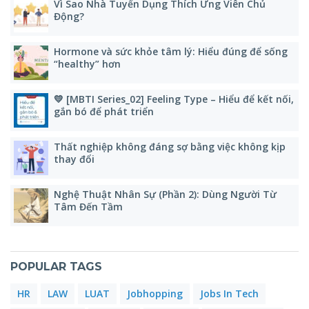
Vì Sao Nhà Tuyển Dụng Thích Ứng Viên Chủ
Động?
Hormone và sức khỏe tâm lý: Hiểu đúng để sống
“healthy” hơn
💛 [MBTI Series_02] Feeling Type – Hiểu để kết nối,
gắn bó để phát triển
Thất nghiệp không đáng sợ bằng việc không kịp
thay đổi
Nghệ Thuật Nhân Sự (Phần 2): Dùng Người Từ
Tâm Đến Tầm
POPULAR TAGS
HR
LAW
LUAT
Jobhopping
Jobs In Tech